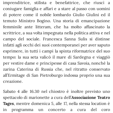
imprenditrice, stilista e benefattrice, che riuscì a
coniugare famiglia e affari e a stare al passo con uomini
di potere come il nobile lombardo Giulio Giulini ed il
temuto Ministro Bogino. Una storia di emancipazione
femminile ante litteram, che ha molto affascinato la
scrittrice, a sua volta impegnata nella politica attiva e nel
campo del sociale. Francesca Sanna Sulis si distinse
infatti agli occhi dei suoi contemporanei per aver saputo
esprimere, in tutti i campi la spinta riformatrice del suo
tempo: la sua seta valicò il mare di Sardegna e viaggiò
per vestire dame e principesse di casa Savoia, nonché la
zarina Caterina di Russia che, nel ritratto conservato
all’Ermitage di San Pietroburgo indossa proprio una sua
creazione.
Sabato 4 alle 16.30 nel chiostro è inoltre previsto uno
spettacolo di marionette a cura dell’
Associazione Teatro
Tages
, mentre domenica 5, alle 17, nella stessa location è
in programma un concerto a cura del coro