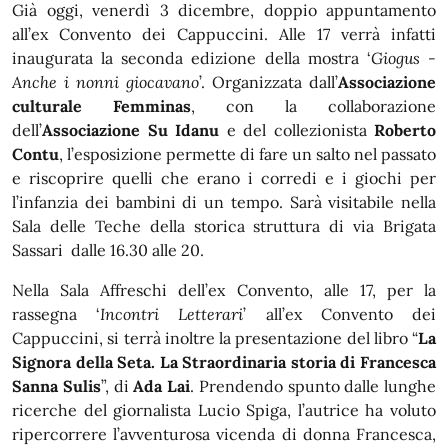
Già oggi, venerdì 3 dicembre, doppio appuntamento
all’ex Convento dei Cappuccini. Alle 17 verrà infatti
inaugurata la seconda edizione della mostra ‘
Giogus -
Anche i nonni giocavano
’. Organizzata dall’
Associazione
culturale Femminas
, con la collaborazione
dell’
Associazione Su Idanu
e del collezionista
Roberto
Contu
, l’esposizione permette di fare un salto nel passato
e riscoprire quelli che erano i corredi e i giochi per
l’infanzia dei bambini di un tempo. Sarà visitabile nella
Sala delle Teche della storica struttura di via Brigata
Sassari dalle 16.30 alle 20.
Nella Sala Affreschi dell’ex Convento, alle 17, per la
rassegna ‘
Incontri Letterari
’ all’ex Convento dei
Cappuccini, si terrà inoltre la presentazione del libro “
La
Signora della Seta. La Straordinaria storia di Francesca
Sanna Sulis
”, di
Ada Lai
. Prendendo spunto dalle lunghe
ricerche del giornalista Lucio Spiga, l’autrice ha voluto
ripercorrere l’avventurosa vicenda di donna Francesca,