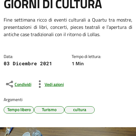
GIORNI DI CULTURA
Dettagli della notizia
Fine settimana ricco di eventi culturali a Quartu tra mostre,
presentazioni di libri, concerti, pieces teatrali e l’apertura di
antiche case tradizionali con il ritorno di Lollas.
Data:
Tempo di lettura:
1 Min
03 Dicembre 2021
Condividi
Vedi azioni
Argomenti
Tempo libero
Turismo
cultura