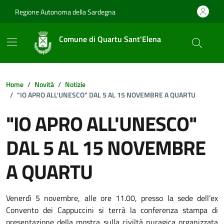
Vai ai contenuti
Vai al footer
Regione Autonoma della Sardegna
Comune di Quartu Sant'Elena
Home
Novità
Notizie
"IO APRO ALL'UNESCO" DAL 5 AL 15 NOVEMBRE A QUARTU
"IO APRO ALL'UNESCO"
DAL 5 AL 15 NOVEMBRE
A QUARTU
Dettagli della notizia
Venerdì 5 novembre, alle ore 11.00, presso la sede dell’ex
Convento dei Cappuccini si terrà la conferenza stampa di
presentazione della mostra sulla civiltà nuragica organizzata