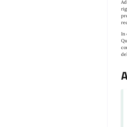
Ad
rig
pr
rec
In
Qu
co
del
A