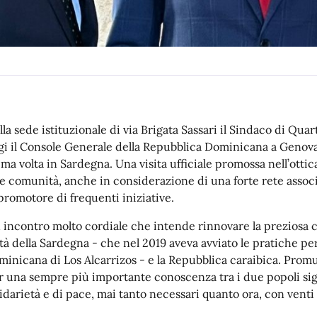
lla sede istituzionale di via Brigata Sassari il Sindaco di Qua
gi il Console Generale della Repubblica Dominicana a Genova
ima volta in Sardegna. Una visita ufficiale promossa nell’ottica
e comunità, anche in considerazione di una forte rete associ
 promotore di frequenti iniziative.
 incontro molto cordiale che intende rinnovare la preziosa co
ttà della Sardegna - che nel 2019 aveva avviato le pratiche per
minicana di Los Alcarrizos - e la Repubblica caraibica. Promuo
r una sempre più importante conoscenza tra i due popoli sign
lidarietà e di pace, mai tanto necessari quanto ora, con venti 