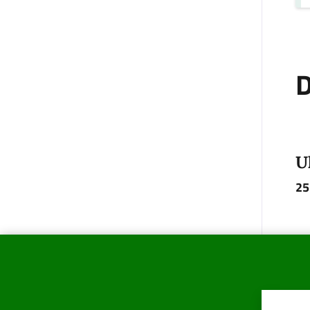
D
U
25