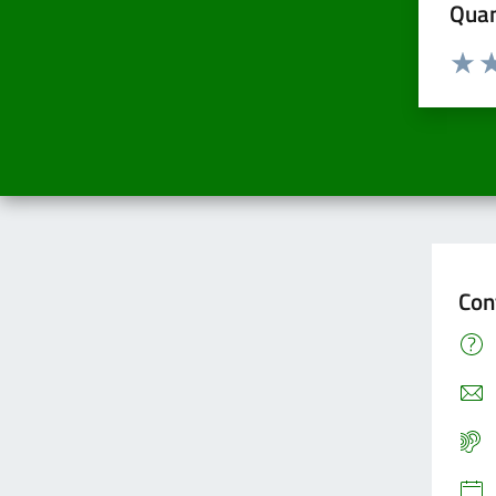
Quan
Valuta d
Valuta
Va
Con