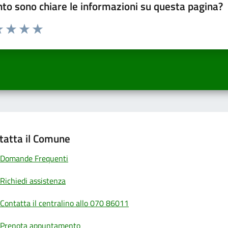
to sono chiare le informazioni su questa pagina?
a 1 a 5 stelle la pagina
 una stella su 5
luta 2 stelle su 5
Valuta 3 stelle su 5
Valuta 4 stelle su 5
Valuta 5 stelle su 5
tatta il Comune
Domande Frequenti
Richiedi assistenza
Contatta il centralino allo 070 86011
Prenota appuntamento