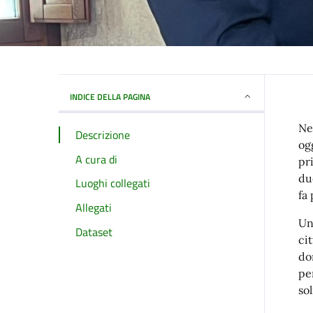
INDICE DELLA PAGINA
Ne
Descrizione
og
A cura di
pr
du
Luoghi collegati
fa
Allegati
Un
Dataset
ci
do
pe
so