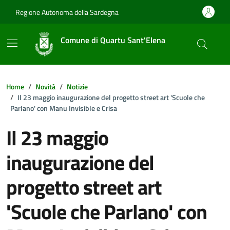
Vai ai contenuti
Vai al footer
Regione Autonoma della Sardegna
Comune di Quartu Sant'Elena
Home
Novità
Notizie
Il 23 maggio inaugurazione del progetto street art 'Scuole che
Parlano' con Manu Invisible e Crisa
Il 23 maggio
inaugurazione del
progetto street art
'Scuole che Parlano' con