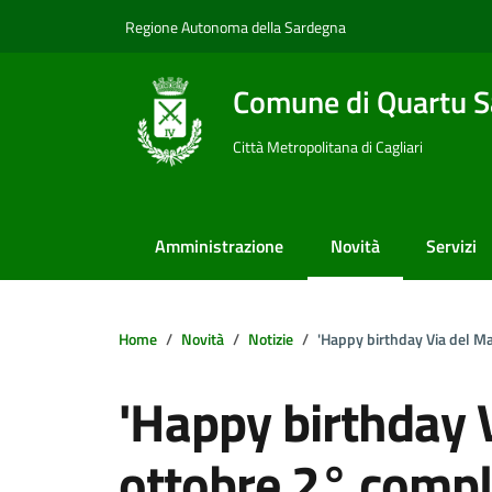
Vai ai contenuti
Vai al footer
Regione Autonoma della Sardegna
Comune di Quartu S
Città Metropolitana di Cagliari
Amministrazione
Novità
Servizi
Home
Novità
Notizie
'Happy birthday Via del M
'Happy birthday V
ottobre 2° compl