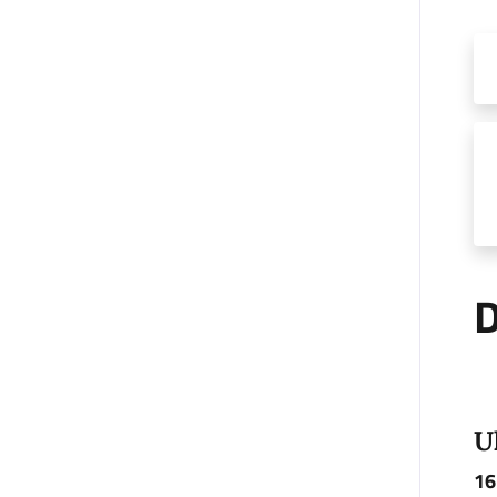
D
U
16