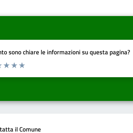
to sono chiare le informazioni su questa pagina?
a 1 a 5 stelle la pagina
 una stella su 5
luta 2 stelle su 5
Valuta 3 stelle su 5
Valuta 4 stelle su 5
Valuta 5 stelle su 5
tatta il Comune