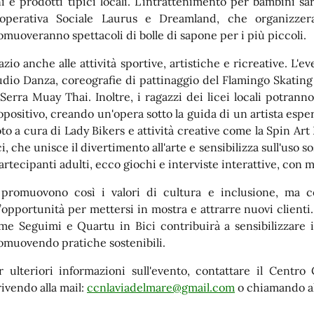
ni e prodotti tipici locali. L’intrattenimento per bambini sa
operativa Sociale Laurus e Dreamland, che organizzer
omuoveranno spettacoli di bolle di sapone per i più piccoli.
azio anche alle attività sportive, artistiche e ricreative. L'e
udio Danza, coreografie di pattinaggio del Flamingo Skatin
 Serra Muay Thai. Inoltre, i ragazzi dei licei locali potran
opositivo, creando un'opera sotto la guida di un artista esp
to a cura di Lady Bikers e attività creative come la Spin Art
i, che unisce il divertimento all'arte e sensibilizza sull'uso s
partecipanti adulti, ecco giochi e interviste interattive, con 
 promuovono così i valori di cultura e inclusione, ma c
’opportunità per mettersi in mostra e attrarre nuovi clienti.
me Seguimi e Quartu in Bici contribuirà a sensibilizzare i
omuovendo pratiche sostenibili.
r ulteriori informazioni sull'evento, contattare il Centr
rivendo alla mail:
ccnlaviadelmare@gmail.com
o chiamando al