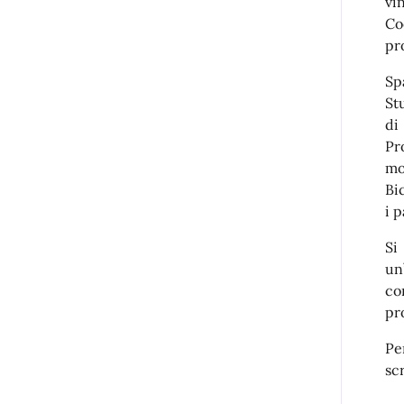
vi
Co
pr
Sp
St
di
Pr
mo
Bic
i 
Si
un
co
pr
Pe
sc