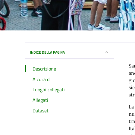
INDICE DELLA PAGINA
Sa
Descrizione
an
A cura di
gi
si
Luoghi collegati
st
Allegati
La
Dataset
nu
tr
It