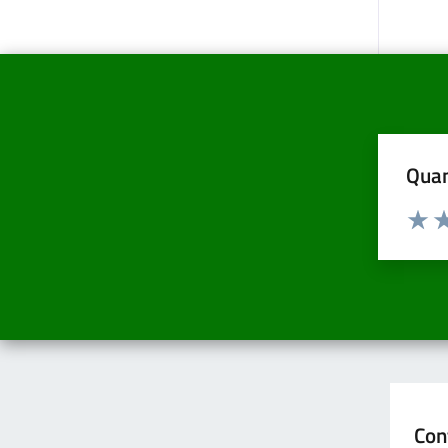
Quan
Valuta d
Valuta
Va
Con