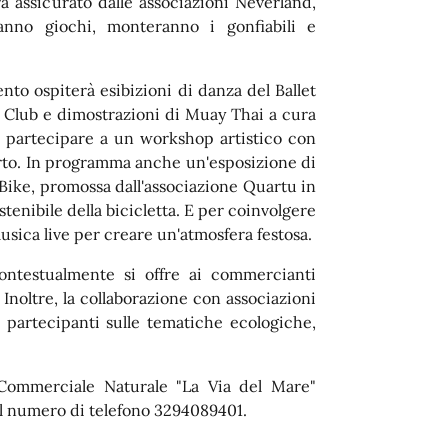
rà assicurato dalle associazioni Neverland,
anno giochi, monteranno i gonfiabili e
vento ospiterà esibizioni di danza del Ballet
g Club e dimostrazioni di Muay Thai a cura
no partecipare a un workshop artistico con
erto. In programma anche un'esposizione di
 Bike, promossa dall'associazione Quartu in
ostenibile della bicicletta. E per coinvolgere
musica live per creare un'atmosfera festosa.
ontestualmente si offre ai commercianti
 Inoltre, la collaborazione con associazioni
 partecipanti sulle tematiche ecologiche,
o Commerciale Naturale "La Via del Mare"
 numero di telefono 3294089401.