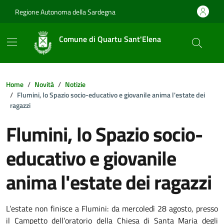
Vai ai contenuti
Vai al footer
Regione Autonoma della Sardegna
Comune di Quartu Sant'Elena
Home
Novità
Notizie
Flumini, lo Spazio socio-educativo e giovanile anima l'estate dei
ragazzi
Flumini, lo Spazio socio-
educativo e giovanile
anima l'estate dei ragazzi
Dettagli della notizia
L’estate non finisce a Flumini: da mercoledì 28 agosto, presso
il Campetto dell’oratorio della Chiesa di Santa Maria degli