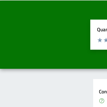
Quan
Valuta d
Valuta
Va
Con