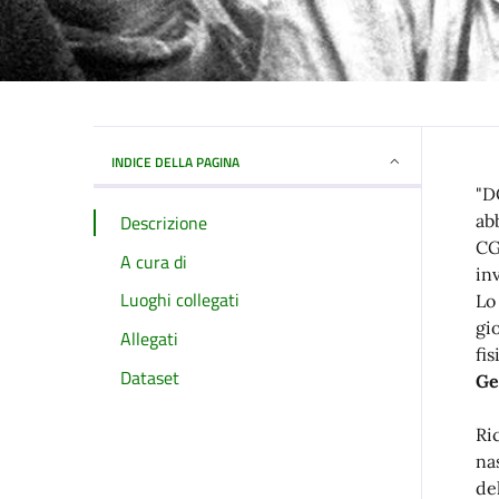
INDICE DELLA PAGINA
"D
Descrizione
ab
CG
A cura di
in
Luoghi collegati
Lo
gi
Allegati
fi
Dataset
Ge
Ri
na
de