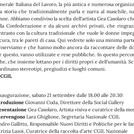
nerale Italiana del Lavoro, la più antica e numerosa organizzaz
a storia che tradizionalmente parla e narra al maschile, 
nne. Abbiamo condiviso la scelta dell'artista Gea Casolaro che 
lla Confede­razione e da alcuni archivi privati, che ringraz
ntrasto con la cultura tradizionale che vuole le donne impe
 cura, tra le pareti di casa. Qui ve­drete solo una minima part
nserviamo e che hanno molto ancora da raccontare delle donn
r questo, vanno utilizzate e rese pubbliche. In questo perc
che, che insieme lottano per i diritti propri e dell'umanità. Sc
ardinano stereotipi, pregiudizi e luoghi comuni.
 CGIL
inaugurazione, sabato 21 settembre dalle 18.00 alle 20.30:
troduzione
Giovanni Coda, Direttore della Social Gallery
esentazione
Gea Casolaro, Artista visiva e curatrice della mo
tervengono
Lara Ghiglione, Segretaria Nazionale CGIL
ndro Gallittu, Responsabile Nuovi Diritti e Politiche per le fa
trizia Lazoi, Curatrice della raccolta d’arte CGIL Nazionale