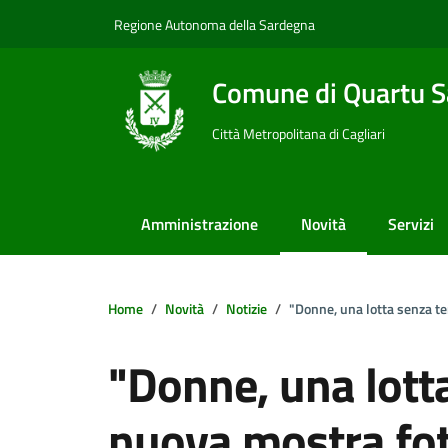
Vai ai contenuti
Vai al footer
Regione Autonoma della Sardegna
Comune di Quartu S
Città Metropolitana di Cagliari
Amministrazione
Novità
Servizi
Home
Novità
Notizie
"Donne, una lotta senza t
"Donne, una lott
nuova mostra fot