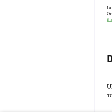
La
Or
th
D
U
17