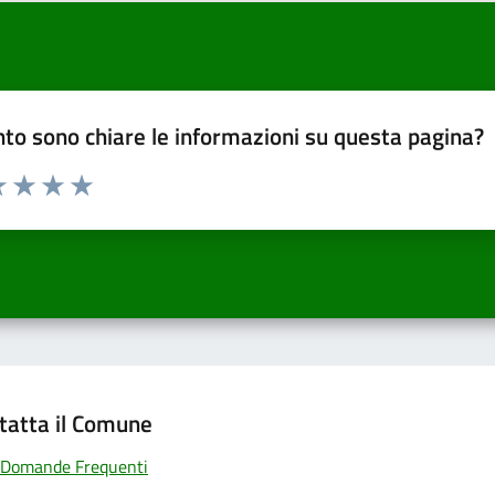
to sono chiare le informazioni su questa pagina?
a 1 a 5 stelle la pagina
 una stella su 5
luta 2 stelle su 5
Valuta 3 stelle su 5
Valuta 4 stelle su 5
Valuta 5 stelle su 5
tatta il Comune
Domande Frequenti