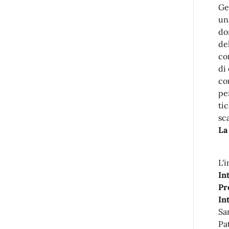
Ge
un
do
de
co
di
co
pe
ti
sc
La
L'
In
Pr
In
Sa
Pa