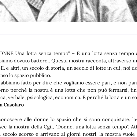
ONNE Una lotta senza tempo" – È una lotta senza tempo q
biamo dovuto batterci. Questa mostra racconta, attraverso un
IL e altri, un secolo di storia, un secolo di lotte in cui, noi 
vaso lo spazio pubblico.
 abbiamo fatto per dire che vogliamo essere pari, e non pari
orno perché la nostra è una lotta che non può fermarsi, fi
sica, verbale, psicologica, economica. E perché la lotta è un s
a Casolaro
conoscere alle donne lo spazio che si sono conquistate, l
sce la mostra della Cgil, "Donne, una lotta senza tempo". At
l secolo scorso e arrivano ai giorni nostri, la mostra vuole