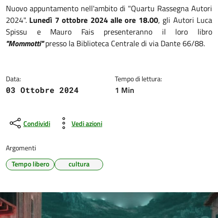
Dettagli della notizia
Nuovo appuntamento nell'ambito di "Quartu Rassegna Autori
2024".
Lunedì 7 ottobre 2024 alle ore 18.00
, gli Autori Luca
Spissu e Mauro Fais presenteranno il loro libro
"Mommotti"
presso la Biblioteca Centrale di via Dante 66/88.
Data:
Tempo di lettura:
1 Min
03 Ottobre 2024
Condividi
Vedi azioni
Argomenti
Tempo libero
cultura