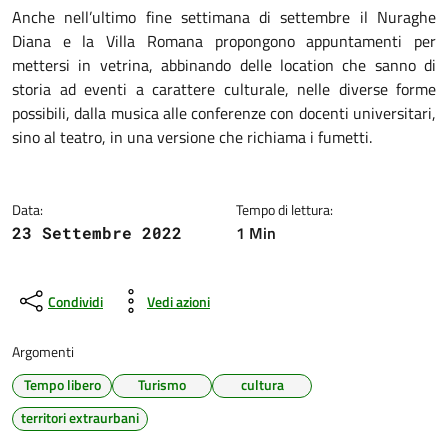
Dettagli della notizia
Anche nell’ultimo fine settimana di settembre il Nuraghe
Diana e la Villa Romana propongono appuntamenti per
mettersi in vetrina, abbinando delle location che sanno di
storia ad eventi a carattere culturale, nelle diverse forme
possibili, dalla musica alle conferenze con docenti universitari,
sino al teatro, in una versione che richiama i fumetti.
Data:
Tempo di lettura:
1 Min
23 Settembre 2022
Condividi
Vedi azioni
Argomenti
Tempo libero
Turismo
cultura
territori extraurbani