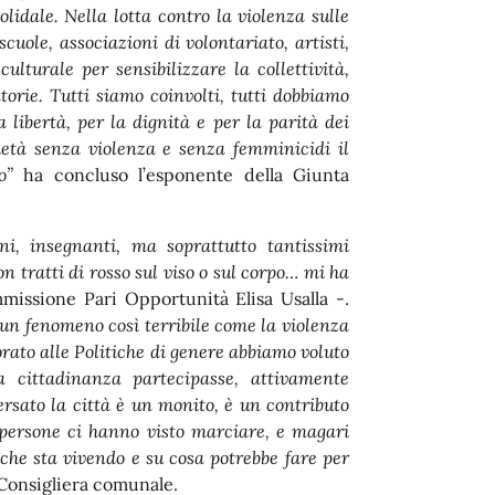
olidale. Nella lotta contro la violenza sulle
uole, associazioni di volontariato, artisti,
lturale per sensibilizzare la collettività,
torie. Tutti siamo coinvolti, tutti dobbiamo
 libertà, per la dignità e per la parità dei
cietà senza violenza e senza femminicidi i
l
o
”
ha concluso l’esponente della Giunta
ni, insegnanti, ma soprattutto tantissimi
on tratti di rosso sul viso o sul corpo… mi ha
missione Pari Opportunità Elisa Usalla -.
un fenomeno così terribile come la violenza
rato alle Politiche di genere abbiamo voluto
a cittadinanza partecipasse, attivamente
sato la città è un monito, è un contributo
 persone ci hanno visto marciare, e magari
o che sta vivendo e su cosa potrebbe fare per
 Consigliera comunale.