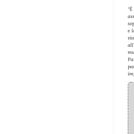
“È
as
sop
e 
vi
al
mu
Pa
pa
im