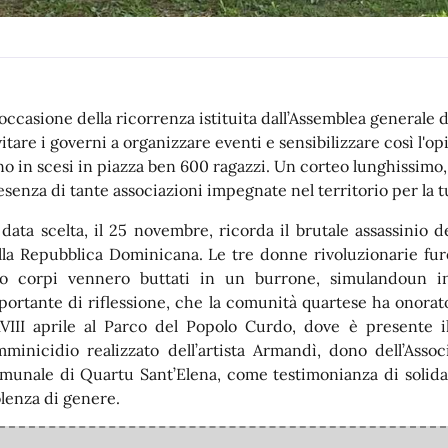
 occasione della ricorrenza istituita dall’Assemblea generale d
vitare i governi a organizzare eventi e sensibilizzare così l'
no in scesi in piazza ben 600 ragazzi. Un corteo lunghissimo,
esenza di tante associazioni impegnate nel territorio per la tut
 data scelta, il 25 novembre, ricorda il brutale assassinio d
lla Repubblica Dominicana. Le tre donne rivoluzionarie furo
ro corpi vennero buttati in un burrone, simulandoun in
portante di riflessione, che la comunità quartese ha onorato
VIII aprile al Parco del Popolo Curdo, dove è presente 
mminicidio realizzato dell’artista Armandì, dono dell’Asso
munale di Quartu Sant’Elena, come testimonianza di solidarie
olenza di genere.