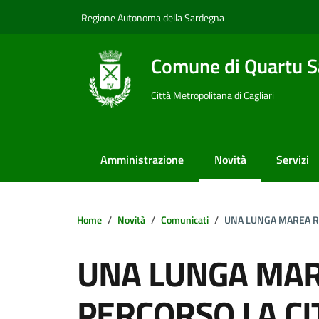
Vai ai contenuti
Vai al footer
Regione Autonoma della Sardegna
Comune di Quartu S
Città Metropolitana di Cagliari
Amministrazione
Novità
Servizi
Home
Novità
Comunicati
UNA LUNGA MAREA RO
UNA LUNGA MAR
PERCORSO LA CI