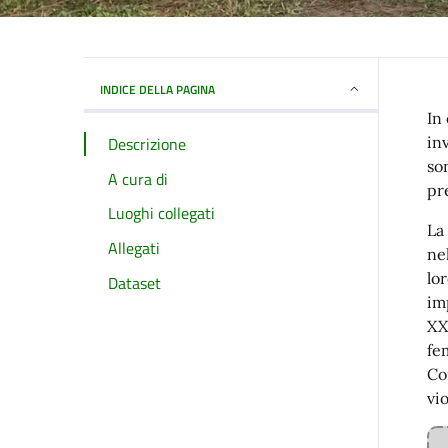
INDICE DELLA PAGINA
In
Descrizione
in
so
A cura di
pr
Luoghi collegati
La
Allegati
ne
lo
Dataset
im
XX
fe
Co
vi