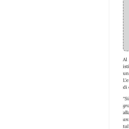
Al
is
un
L'
di
“S
gr
al
an
ta