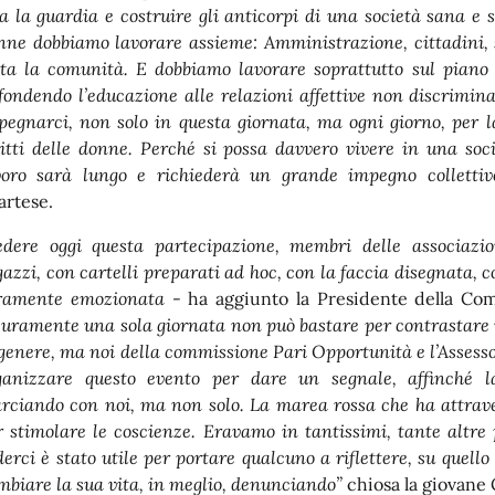
ta la guardia e costruire gli anticorpi di una società sana e s
nne dobbiamo lavorare assieme: Amministrazione, cittadini, sc
tta la comunità. E dobbiamo lavorare soprattutto sul piano cu
ffondendo l’educazione alle relazioni affettive non discrimina
pegnarci, non solo in questa giornata, ma ogni giorno, per la
ritti delle donne. Perché si possa davvero vivere in una so
voro sarà lungo e richiederà un grande impegno collettiv
artese.
edere oggi questa partecipazione, membri delle associazio
gazzi, con cartelli preparati ad hoc, con la faccia disegnata, c
ramente emozionata
- ha aggiunto la Presidente della Com
curamente una sola giornata non può bastare per contrastare 
 genere, ma noi della commissione Pari Opportunità e l’Assesso
ganizzare questo evento per dare un segnale, affinché l
rciando con noi, ma non solo. La marea rossa che ha attraver
r stimolare le coscienze. Eravamo in tantissimi, tante altre
derci è stato utile per portare qualcuno a riflettere, su quell
mbiare la sua vita, in meglio, denunciando”
chiosa la giovane