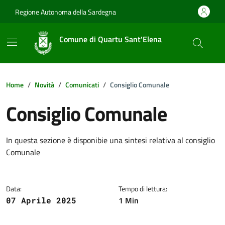
Vai ai contenuti
Vai al footer
Regione Autonoma della Sardegna
Comune di Quartu Sant'Elena
Home
Novità
Comunicati
Consiglio Comunale
Consiglio Comunale
Dettagli della notizia
In questa sezione è disponibie una sintesi relativa al consiglio
Comunale
Data:
Tempo di lettura:
1 Min
07 Aprile 2025