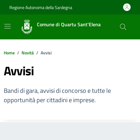
Vai ai contenuti
Vai al footer
Regione Autonoma della Sardegna
Comune di Quartu Sant'Elena
Home
Novità
Avvisi
Avvisi
Bandi di gara, avvisi di concorso e tutte le
opportunità per cittadini e imprese.