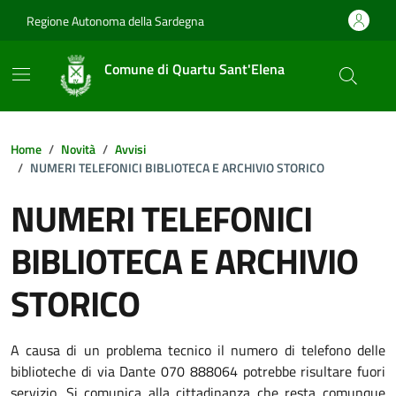
Vai ai contenuti
Vai al footer
Regione Autonoma della Sardegna
Comune di Quartu Sant'Elena
Home
Novità
Avvisi
NUMERI TELEFONICI BIBLIOTECA E ARCHIVIO STORICO
NUMERI TELEFONICI
BIBLIOTECA E ARCHIVIO
STORICO
Dettagli della notizia
A causa di un problema tecnico il numero di telefono delle
biblioteche di via Dante 070 888064 potrebbe risultare fuori
servizio. Si comunica alla cittadinanza che resta comunque