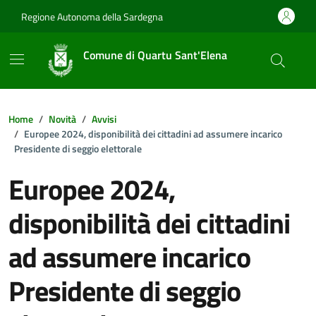
Vai ai contenuti
Vai al footer
Regione Autonoma della Sardegna
Comune di Quartu Sant'Elena
Home
Novità
Avvisi
Europee 2024, disponibilità dei cittadini ad assumere incarico
Presidente di seggio elettorale
Europee 2024,
disponibilità dei cittadini
ad assumere incarico
Presidente di seggio