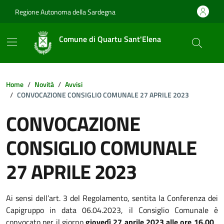
Vai ai contenuti
Vai al footer
Regione Autonoma della Sardegna
Comune di Quartu Sant'Elena
Home
Novità
Avvisi
CONVOCAZIONE CONSIGLIO COMUNALE 27 APRILE 2023
CONVOCAZIONE
CONSIGLIO COMUNALE
27 APRILE 2023
Dettagli della notizia
Ai sensi dell’art. 3 del Regolamento, sentita la Conferenza dei
Capigruppo in data 06.04.2023, il Consiglio Comunale è
convocato per il giorno
giovedì 27 aprile 2023 alle ore 16.00
,