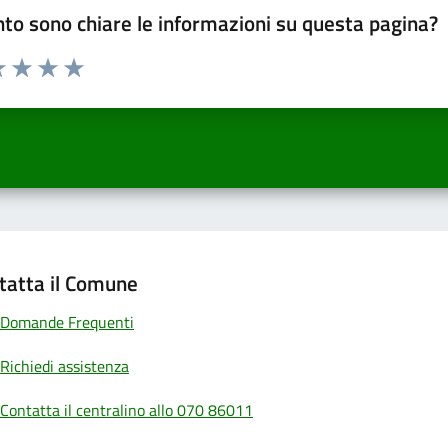
to sono chiare le informazioni su questa pagina?
a 1 a 5 stelle la pagina
 una stella su 5
luta 2 stelle su 5
Valuta 3 stelle su 5
Valuta 4 stelle su 5
Valuta 5 stelle su 5
tatta il Comune
Domande Frequenti
Richiedi assistenza
Contatta il centralino allo 070 86011