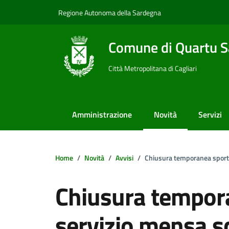
Vai ai contenuti
Vai al footer
Regione Autonoma della Sardegna
Comune di Quartu S
Città Metropolitana di Cagliari
Amministrazione
Novità
Servizi
Home
Novità
Avvisi
Chiusura temporanea sportel
Chiusura tempora
servizio mensa sc