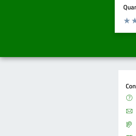
Quan
Valuta d
Valuta
Va
Con