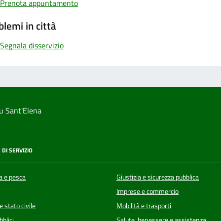
Prenota appuntamento
blemi in città
Segnala disservizio
u Sant'Elena
 DI SERVIZIO
a e pesca
Giustizia e sicurezza pubblica
Imprese e commercio
 stato civile
Mobilità e trasporti
bblici
Salute, benessere e assistenza