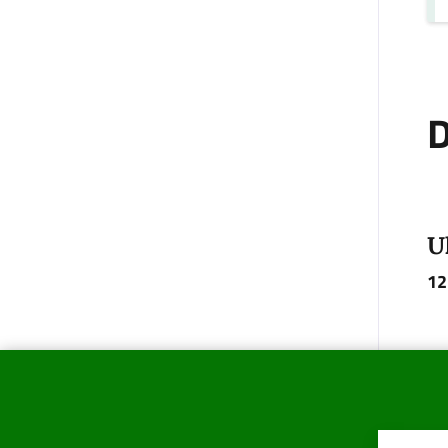
D
U
12