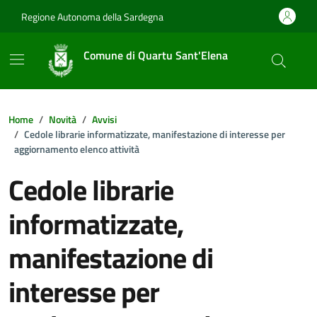
Vai ai contenuti
Vai al footer
Regione Autonoma della Sardegna
Comune di Quartu Sant'Elena
Home
Novità
Avvisi
Cedole librarie informatizzate, manifestazione di interesse per
aggiornamento elenco attività
Cedole librarie
informatizzate,
manifestazione di
interesse per