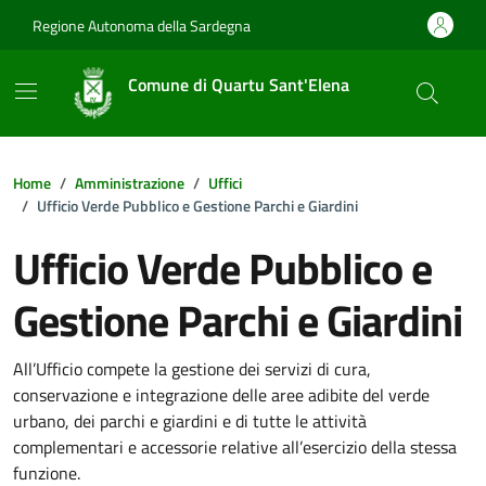
Vai ai contenuti
Vai al footer
Regione Autonoma della Sardegna
Comune di Quartu Sant'Elena
Home
Amministrazione
Uffici
Ufficio Verde Pubblico e Gestione Parchi e Giardini
Ufficio Verde Pubblico e
Gestione Parchi e Giardini
Dettagli della notizia
All’Ufficio compete la gestione dei servizi di cura,
conservazione e integrazione delle aree adibite del verde
urbano, dei parchi e giardini e di tutte le attività
complementari e accessorie relative all’esercizio della stessa
funzione.