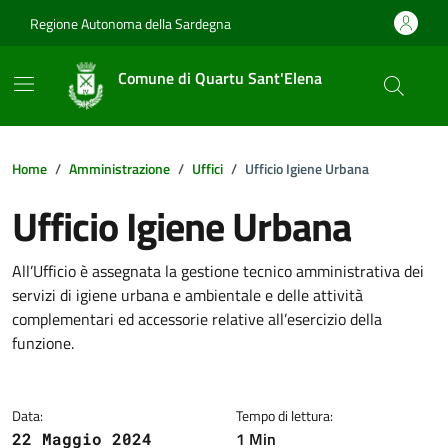
Vai ai contenuti
Vai al footer
Regione Autonoma della Sardegna
Comune di Quartu Sant'Elena
Home
Amministrazione
Uffici
Ufficio Igiene Urbana
Ufficio Igiene Urbana
Dettagli della notizia
All’Ufficio è assegnata la gestione tecnico amministrativa dei
servizi di igiene urbana e ambientale e delle attività
complementari ed accessorie relative all’esercizio della
funzione.
Data:
Tempo di lettura:
1 Min
22 Maggio 2024