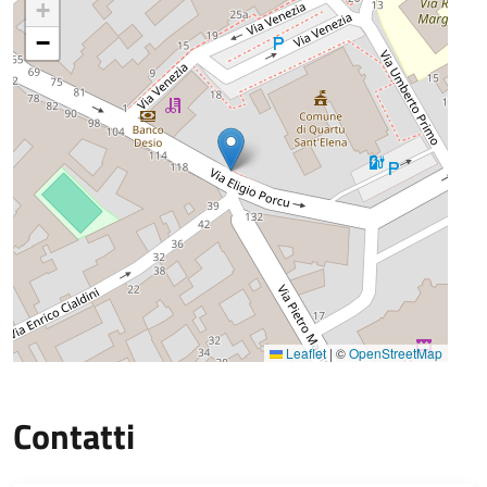
+
−
Leaflet
|
©
OpenStreetMap
Contatti