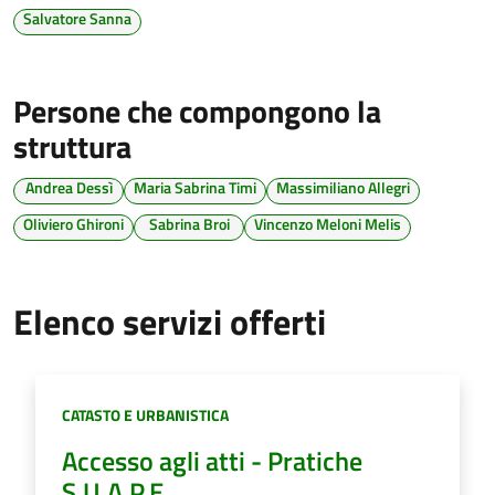
Salvatore Sanna
Persone che compongono la
struttura
Andrea Dessì
Maria Sabrina Timi
Massimiliano Allegri
Oliviero Ghironi
Sabrina Broi
Vincenzo Meloni Melis
Elenco servizi offerti
Categoria:
CATASTO E URBANISTICA
Accesso agli atti - Pratiche
S.U.A.P.E.