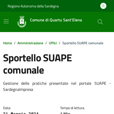
Vai ai contenuti
Vai al footer
Regione Autonoma della Sardegna
Comune di Quartu Sant'Elena
Home
Amministrazione
Uffici
Sportello SUAPE comunale
Sportello SUAPE
comunale
Dettagli della notizia
Gestione delle pratiche presentate nel portale SUAPE -
SardegnaImpresa
Data:
Tempo di lettura:
1 Min
21 Maggio 2024