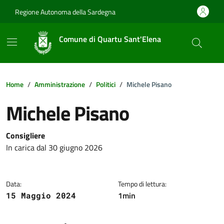
Vai ai contenuti
Vai al footer
Regione Autonoma della Sardegna
Comune di Quartu Sant'Elena
Home
Amministrazione
Politici
Michele Pisano
Michele Pisano
Dettagli della notizia
Consigliere
In carica dal 30 giugno 2026
Data:
Tempo di lettura:
1min
15 Maggio 2024