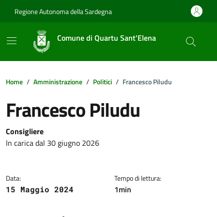
Vai ai contenuti
Vai al footer
Regione Autonoma della Sardegna
Comune di Quartu Sant'Elena
Home
Amministrazione
Politici
Francesco Piludu
Francesco Piludu
Dettagli della notizia
Consigliere
In carica dal 30 giugno 2026
Data:
Tempo di lettura:
1min
15 Maggio 2024