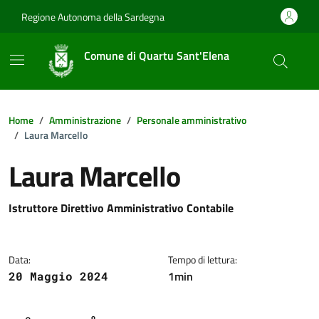
Vai ai contenuti
Vai al footer
Regione Autonoma della Sardegna
Comune di Quartu Sant'Elena
Home
Amministrazione
Personale amministrativo
Laura Marcello
Laura Marcello
Dettagli della notizia
Istruttore Direttivo Amministrativo Contabile
Data:
Tempo di lettura:
1min
20 Maggio 2024