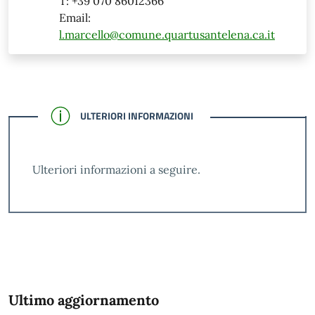
T: +39 070 86012366
Email:
l.marcello@comune.quartusantelena.ca.it
CONFERMATO
ULTERIORI INFORMAZIONI
Ulteriori informazioni a seguire.
Ultimo aggiornamento