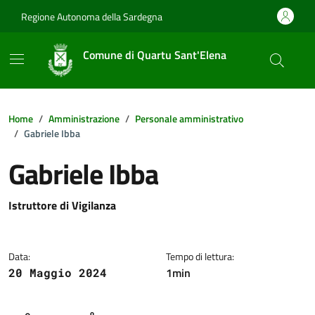
Vai ai contenuti
Vai al footer
Regione Autonoma della Sardegna
Comune di Quartu Sant'Elena
Home
Amministrazione
Personale amministrativo
Gabriele Ibba
Gabriele Ibba
Dettagli della notizia
Istruttore di Vigilanza
Data:
Tempo di lettura:
1min
20 Maggio 2024