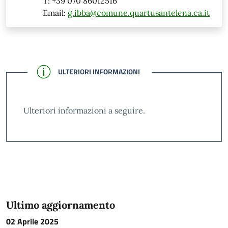
T: +39 070 86012516
Email:
g.ibba@comune.quartusantelena.ca.it
CONFERMATO
ULTERIORI INFORMAZIONI
Ulteriori informazioni a seguire.
Ultimo aggiornamento
02 Aprile 2025