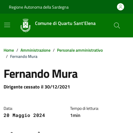
Vai ai contenuti
Vai al footer
Regione Autonoma della Sardegna
Comune di Quartu Sant'Elena
Home
Amministrazione
Personale amministrativo
Fernando Mura
Fernando Mura
Dettagli della notizia
Dirigente cessato il 30/12/2021
Data:
Tempo di lettura:
1min
20 Maggio 2024