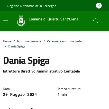
Vai ai contenuti
Vai al footer
Regione Autonoma della Sardegna
Comune di Quartu Sant'Elena
Home
Amministrazione
Personale amministrativo
Dania Spiga
Dania Spiga
Dettagli della notizia
Istruttore Direttivo Amministrativo Contabile
Data:
Tempo di lettura:
1 min
20 Maggio 2024