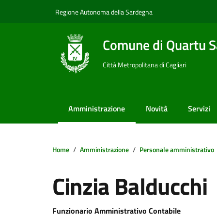
Vai ai contenuti
Vai al footer
Regione Autonoma della Sardegna
Comune di Quartu S
Città Metropolitana di Cagliari
Amministrazione
Novità
Servizi
Home
Amministrazione
Personale amministrativo
Cinzia Balducchi
Dettagli della notizi
Funzionario Amministrativo Contabile