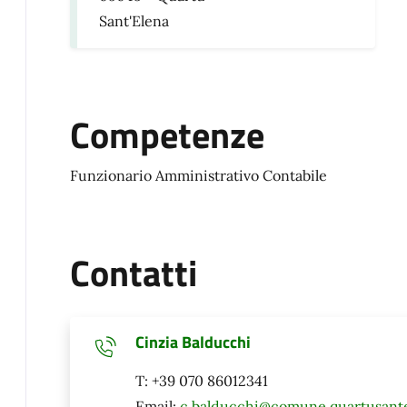
Sant'Elena
Competenze
Funzionario Amministrativo Contabile
Contatti
Cinzia Balducchi
T: +39 070 86012341
Email:
c.balducchi@comune.quartusantel