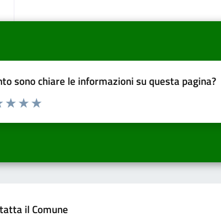
to sono chiare le informazioni su questa pagina?
a 1 a 5 stelle la pagina
 una stella su 5
luta 2 stelle su 5
Valuta 3 stelle su 5
Valuta 4 stelle su 5
Valuta 5 stelle su 5
tatta il Comune