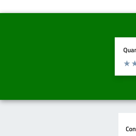
Quan
Valuta d
Valuta
Va
Con