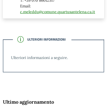
T: +39 070 86012517
Email:
c.meleddu@comune.quartusantelena.ca.it
CONFERMATO
ULTERIORI INFORMAZIONI
Ulteriori informazioni a seguire.
Ultimo aggiornamento