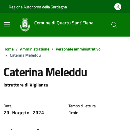
Vai ai contenuti
Vai al footer
Regione Autonoma della Sardegna
Comune di Quartu Sant'Elena
Home
Amministrazione
Personale amministrativo
Caterina Meleddu
Caterina Meleddu
Dettagli della notizia
Istruttore di Vigilanza
Data:
Tempo di lettura:
1min
20 Maggio 2024