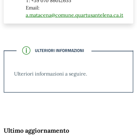
T: +39 070 86012655
Email:
a.matacena@comune.quartusantelena.ca.it
CONFERMATO
ULTERIORI INFORMAZIONI
Ulteriori informazioni a seguire.
Ultimo aggiornamento