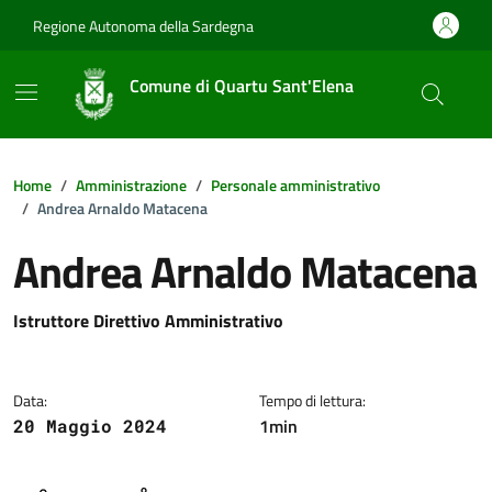
Vai ai contenuti
Vai al footer
Regione Autonoma della Sardegna
Comune di Quartu Sant'Elena
Home
Amministrazione
Personale amministrativo
Andrea Arnaldo Matacena
Andrea Arnaldo Matacena
Dettagli della notizia
Istruttore Direttivo Amministrativo
Data:
Tempo di lettura:
1min
20 Maggio 2024