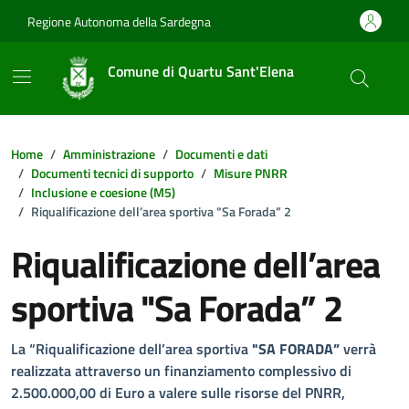
Vai ai contenuti
Vai al footer
Regione Autonoma della Sardegna
Comune di Quartu Sant'Elena
Home
Amministrazione
Documenti e dati
Documenti tecnici di supporto
Misure PNRR
Inclusione e coesione (M5)
Riqualificazione dell’area sportiva "Sa Forada” 2
Riqualificazione dell’area
sportiva "Sa Forada” 2
Dettagli della notizia
La “Riqualificazione dell’area sportiva
"SA FORADA”
verrà
realizzata attraverso un finanziamento complessivo di
2.500.000,00 di Euro a valere sulle risorse del PNRR,