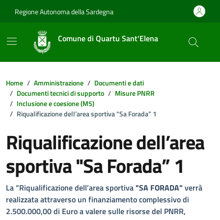
Vai ai contenuti
Vai al footer
Regione Autonoma della Sardegna
Comune di Quartu Sant'Elena
Home
Amministrazione
Documenti e dati
Documenti tecnici di supporto
Misure PNRR
Inclusione e coesione (M5)
Riqualificazione dell’area sportiva "Sa Forada” 1
Riqualificazione dell’area
sportiva "Sa Forada” 1
Dettagli della notizia
La “Riqualificazione dell’area sportiva
"SA FORADA”
verrà
realizzata attraverso un finanziamento complessivo di
2.500.000,00 di Euro a valere sulle risorse del PNRR,