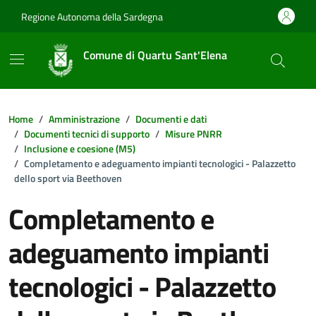
Vai ai contenuti
Vai al footer
Regione Autonoma della Sardegna
Comune di Quartu Sant'Elena
Home
Amministrazione
Documenti e dati
Documenti tecnici di supporto
Misure PNRR
Inclusione e coesione (M5)
Completamento e adeguamento impianti tecnologici - Palazzetto
dello sport via Beethoven
Completamento e
adeguamento impianti
tecnologici - Palazzetto