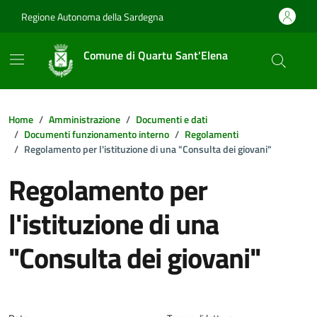
Vai ai contenuti
Vai al footer
Regione Autonoma della Sardegna
Comune di Quartu Sant'Elena
Home
Amministrazione
Documenti e dati
Documenti funzionamento interno
Regolamenti
Regolamento per l'istituzione di una "Consulta dei giovani"
Regolamento per
l'istituzione di una
"Consulta dei giovani"
Dettagli della notizia