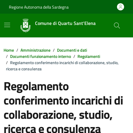
Vai ai contenuti
Vai al footer
Regione Autonoma della Sardegna
Comune di Quartu Sant'Elena
Home
Amministrazione
Documenti e dati
Documenti funzionamento interno
Regolamenti
Regolamento conferimento incarichi di collaborazione, studio,
ricerca e consulenza
Regolamento
conferimento incarichi di
collaborazione, studio,
ricerca e consulenza