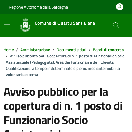
Vai ai contenuti
Vai al footer
Regione Autonoma della Sardegna
Comune di Quartu Sant'Elena
Home
Amministrazione
Documenti e dati
Bandi di concorso
Avviso pubblico per la copertura di n. 1 posto di Funzionario Socio
Assistenziale (Pedagogista), Area dei Funzionari e dell’Elevata
Qualificazione, a tempo indeterminato e pieno, mediante mobilità
volontaria esterna
Avviso pubblico per la
copertura di n. 1 posto di
Funzionario Socio