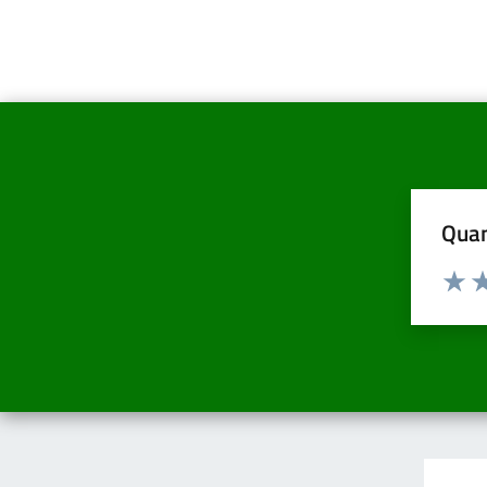
Quan
Valuta d
Valuta
Va