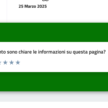
25 Marzo 2025
to sono chiare le informazioni su questa pagina?
a 1 a 5 stelle la pagina
 una stella su 5
luta 2 stelle su 5
Valuta 3 stelle su 5
Valuta 4 stelle su 5
Valuta 5 stelle su 5