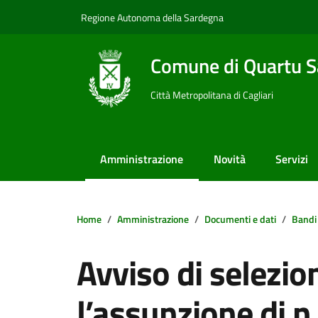
Vai ai contenuti
Vai al footer
Regione Autonoma della Sardegna
Comune di Quartu S
Città Metropolitana di Cagliari
Amministrazione
Novità
Servizi
Home
Amministrazione
Documenti e dati
Bandi
Avviso di selezio
l’assunzione di n.