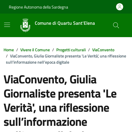
Vai ai contenuti
Vai al footer
Regione Autonoma della Sardegna
Comune di Quartu Sant'Elena
Home
Vivere il Comune
Progetti culturali
ViaConvento
ViaConvento, Giulia Giornaliste presenta 'Le Verità', una riflessione
sull’informazione nell’epoca digitale
ViaConvento, Giulia
Giornaliste presenta 'Le
Verità', una riflessione
sull’informazione