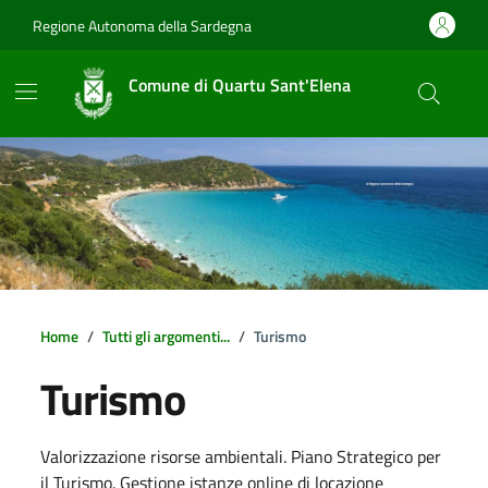
Vai ai contenuti
Vai al footer
Regione Autonoma della Sardegna
Comune di Quartu Sant'Elena
Home
Tutti gli argomenti...
Turismo
Turismo
Dettagli della notizia
Valorizzazione risorse ambientali. Piano Strategico per
il Turismo. Gestione istanze online di locazione