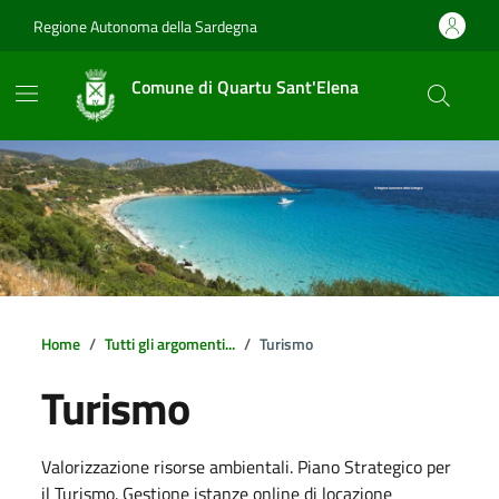
Vai ai contenuti
Vai al footer
Regione Autonoma della Sardegna
Comune di Quartu Sant'Elena
Home
Tutti gli argomenti...
Turismo
Turismo
Dettagli della notizia
Valorizzazione risorse ambientali. Piano Strategico per
il Turismo. Gestione istanze online di locazione