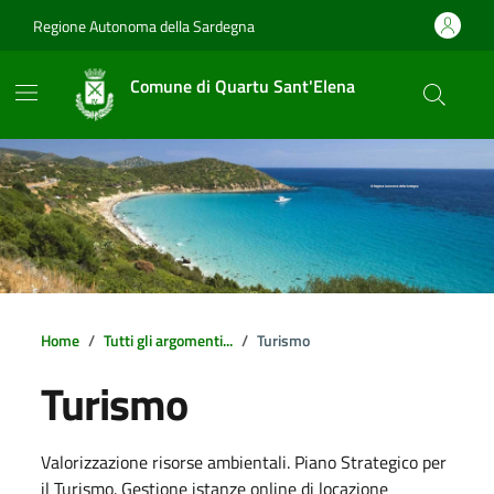
Vai ai contenuti
Vai al footer
Regione Autonoma della Sardegna
Comune di Quartu Sant'Elena
Home
Tutti gli argomenti...
Turismo
Turismo
Dettagli della notizia
Valorizzazione risorse ambientali. Piano Strategico per
il Turismo. Gestione istanze online di locazione