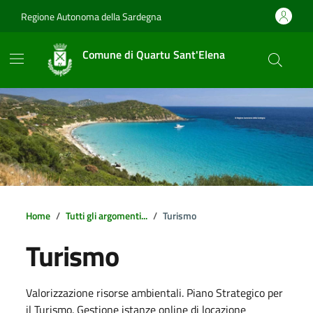
Vai ai contenuti
Vai al footer
Regione Autonoma della Sardegna
Comune di Quartu Sant'Elena
Home
Tutti gli argomenti...
Turismo
Turismo
Dettagli della notizia
Valorizzazione risorse ambientali. Piano Strategico per
il Turismo. Gestione istanze online di locazione