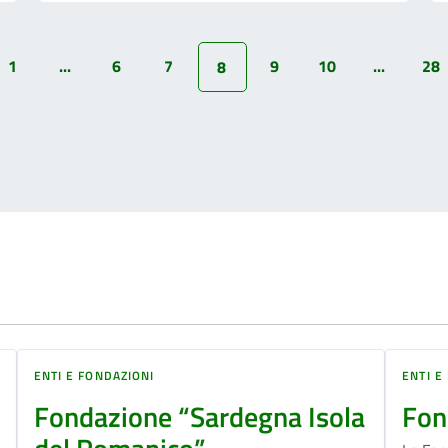
1
...
6
7
9
10
...
28
8
ENTI E FONDAZIONI
ENTI E
Fondazione “Sardegna Isola
Fon