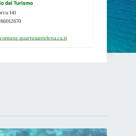
io del Turismo
orcu 141
0 86012670
comune.quartusantelena.ca.it