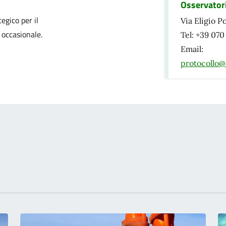
Osservator
izia
egico per il
Via Eligio P
 occasionale.
Tel: +39 07
Email:
protocollo@