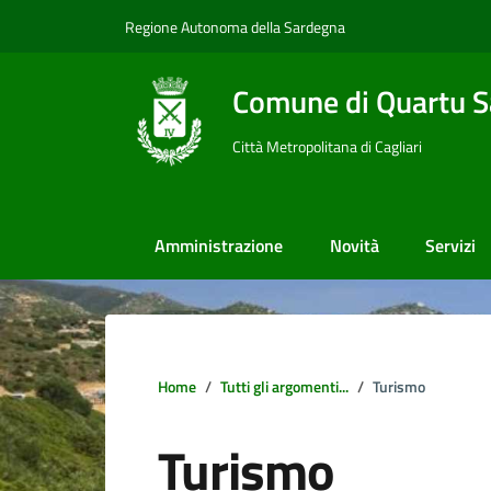
Vai ai contenuti
Vai al footer
Regione Autonoma della Sardegna
Comune di Quartu S
Città Metropolitana di Cagliari
Amministrazione
Novità
Servizi
Home
Tutti gli argomenti...
Turismo
Turismo