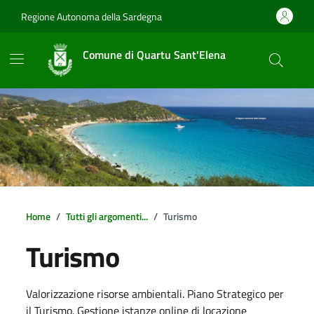
Vai ai contenuti
Vai al footer
Regione Autonoma della Sardegna
Comune di Quartu Sant'Elena
Home
Tutti gli argomenti...
Turismo
Turismo
Dettagli della notizia
Valorizzazione risorse ambientali. Piano Strategico per
il Turismo. Gestione istanze online di locazione