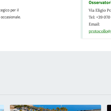
Osservator
izia
egico per il
Via Eligio P
 occasionale.
Tel: +39 07
Email:
protocollo@