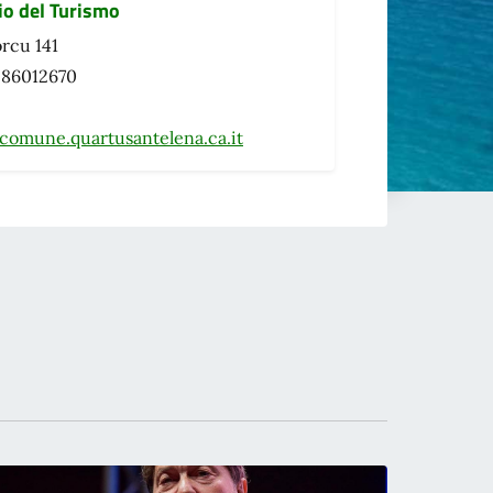
io del Turismo
orcu 141
0 86012670
comune.quartusantelena.ca.it