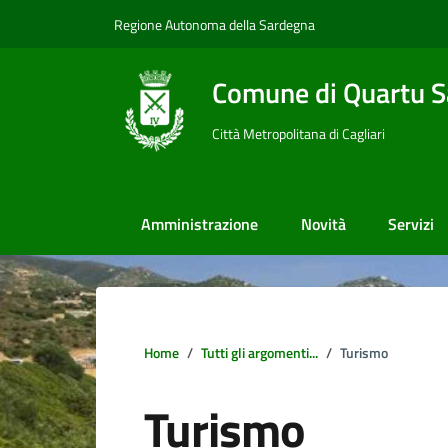
Vai ai contenuti
Vai al footer
Regione Autonoma della Sardegna
Comune di Quartu S
Città Metropolitana di Cagliari
Amministrazione
Novità
Servizi
Home
Tutti gli argomenti...
Turismo
Turismo