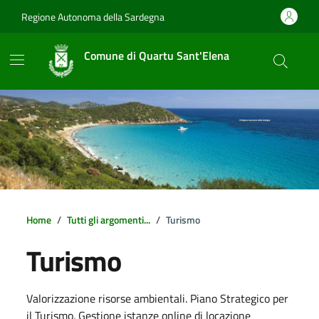
Vai ai contenuti
Vai al footer
Regione Autonoma della Sardegna
Comune di Quartu Sant'Elena
Home
Tutti gli argomenti...
Turismo
Turismo
Dettagli della notizia
Valorizzazione risorse ambientali. Piano Strategico per
il Turismo. Gestione istanze online di locazione