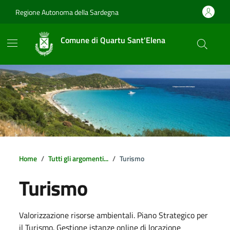
Vai ai contenuti
Vai al footer
Regione Autonoma della Sardegna
Comune di Quartu Sant'Elena
Home
Tutti gli argomenti...
Turismo
Turismo
Dettagli della notizia
Valorizzazione risorse ambientali. Piano Strategico per
il Turismo. Gestione istanze online di locazione