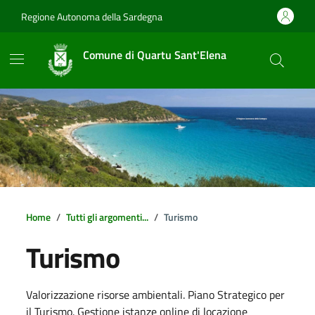
Vai ai contenuti
Vai al footer
Regione Autonoma della Sardegna
Comune di Quartu Sant'Elena
Home
Tutti gli argomenti...
Turismo
Turismo
Dettagli della notizia
Valorizzazione risorse ambientali. Piano Strategico per
il Turismo. Gestione istanze online di locazione