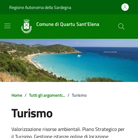
Vai ai contenuti
Vai al footer
Regione Autonoma della Sardegna
Comune di Quartu Sant'Elena
Home
Tutti gli argomenti...
Turismo
Turismo
Dettagli della notizia
Valorizzazione risorse ambientali. Piano Strategico per
il Turismo. Gestione istanze online di locazione