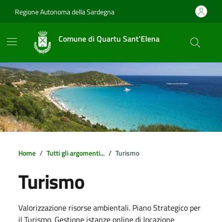
Vai ai contenuti
Vai al footer
Regione Autonoma della Sardegna
Comune di Quartu Sant'Elena
Home
Tutti gli argomenti...
Turismo
Turismo
Dettagli della notizia
Valorizzazione risorse ambientali. Piano Strategico per
il Turismo. Gestione istanze online di locazione