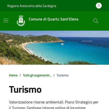
Vai ai contenuti
Vai al footer
Regione Autonoma della Sardegna
Comune di Quartu Sant'Elena
Home
Tutti gli argomenti...
Turismo
Turismo
Dettagli della notizia
Valorizzazione risorse ambientali. Piano Strategico per
il Turismo. Gestione istanze online di locazione